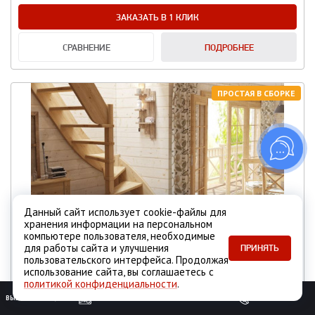
ЗАКАЗАТЬ В 1 КЛИК
СРАВНЕНИЕ
ПОДРОБНЕЕ
ПРОСТАЯ В СБОРКЕ
Данный сайт использует cookie-файлы для
хранения информации на персональном
компьютере пользователя, необходимые
для работы сайта и улучшения
Лестница из сосны ЛС-92м/4, PROFI & HOBBY
ПРИНЯТЬ
пользовательского интерфейса. Продолжая
использование сайта, вы соглашаетесь с
Цена:
политикой конфиденциальности
.
от
52 800 ₽
ВЫЗОВ ЗАМЕРЩИКА
ОБРАТНЫЙ ЗВОНОК
Вид лестницы:
Деревянная