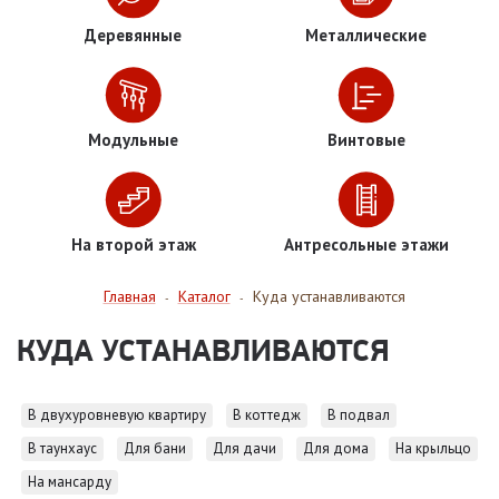
Деревянные
Металлические
Модульные
Винтовые
На второй этаж
Антресольные этажи
Главная
Каталог
Куда устанавливаются
-
-
КУДА УСТАНАВЛИВАЮТСЯ
В двухуровневую квартиру
В коттедж
В подвал
В таунхаус
Для бани
Для дачи
Для дома
На крыльцо
На мансарду