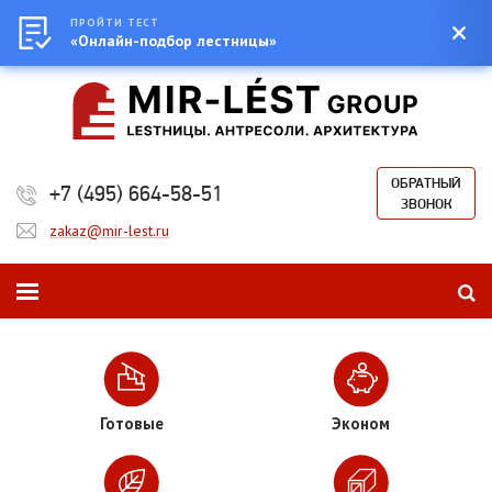
Город:
Москва
0
Онлайн-
Екатеринбург
ПРОЙТИ ТЕСТ
Казань
Новосибирск
Санкт-
Сумма:
0
калькулятор
Петербург
«Онлайн-подбор лестницы»
₽
ОБРАТНЫЙ
+7 (495) 664-58-51
ЗВОНОК
zakaz@mir-lest.ru
Готовые
Эконом