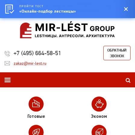
Город:
Москва
0
Онлайн-
Екатеринбург
ПРОЙТИ ТЕСТ
Казань
Новосибирск
Санкт-
Сумма:
0
калькулятор
Петербург
«Онлайн-подбор лестницы»
₽
ОБРАТНЫЙ
+7 (495) 664-58-51
ЗВОНОК
zakaz@mir-lest.ru
Готовые
Эконом