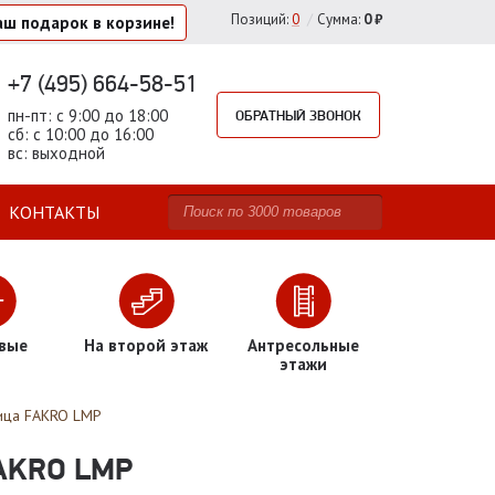
/
Позиций
:
0
Сумма:
0 ₽
аш подарок
в корзине!
+7 (495) 664-58-51
пн-пт: с 9:00 до 18:00
ОБРАТНЫЙ ЗВОНОК
сб: с 10:00 до 16:00
вс: выходной
КОНТАКТЫ
вые
На второй этаж
Антресольные
этажи
ица FAKRO LMP
AKRO LMP