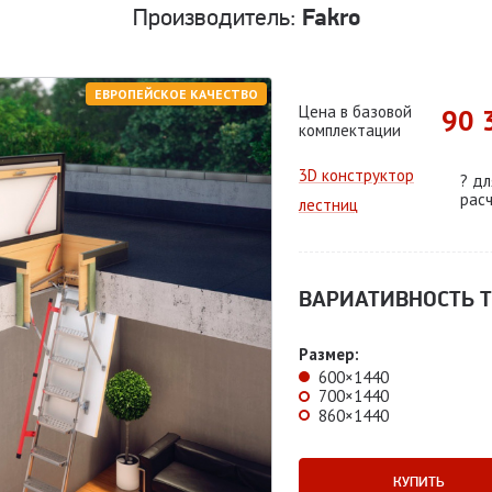
Производитель:
Fakro
ЕВРОПЕЙСКОЕ КАЧЕСТВО
Цена в базовой
90 
комплектации
3D конструктор
?
дл
рас
лестниц
ВАРИАТИВНОСТЬ Т
Размер:
600×1440
700×1440
860×1440
КУПИТЬ