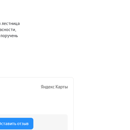
я лестница
асности,
 поручень