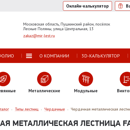
Онлайн-калькулятор
В
Московская область, Пушкинский район, посёлок
Лесные Поляны, улица Центральная, 13
zakaz@mir-lest.ru
ФОЛИО
О КОМПАНИИ
3D-КАЛЬКУЛЯТОР
евянные
Металлические
Модульные
Винто
талог
Типы лестниц
Чердачные
Чердачная металлическая лестн
-
-
-
АЯ МЕТАЛЛИЧЕСКАЯ ЛЕСТНИЦА F