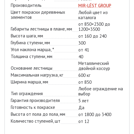
Производитель
MIR-LÉST GROUP
Цвет покраски деревянных
Любой цвет из
элементов
каталога
от 850×2300 до
Габариты лестницы в плане, мм
1200×3500
Высота шага, мм
от 160 до 240
Глубина ступени, мм
300
Угол наклона марша, °
от 41
Толщина ступени, мм
40
Металлический
Основание лестницы
двойной косоур
Максимальная нагрузка, кг
600 кг
Ширина марша, мм
от 850
Любое ограждение на
Тип ограждения
выбор
Гарантия производителя
5 лет
Готовность к покраске
Да
Высота от пола до пола, мм
от 1800 до 3400
Количество ступеней, шт
от 12