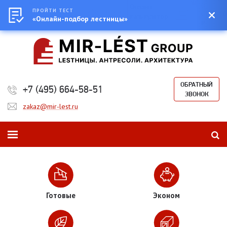
Город:
Москва
0
Онлайн-
Екатеринбург
ПРОЙТИ ТЕСТ
Казань
Новосибирск
Санкт-
Сумма:
0
калькулятор
Петербург
«Онлайн-подбор лестницы»
₽
ОБРАТНЫЙ
+7 (495) 664-58-51
ЗВОНОК
zakaz@mir-lest.ru
Готовые
Эконом