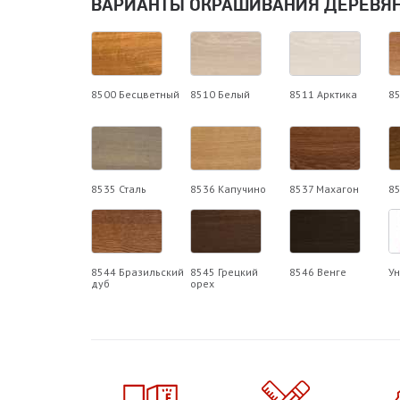
ВАРИАНТЫ ОКРАШИВАНИЯ ДЕРЕВЯ
8500 Бесцветный
8510 Белый
8511 Арктика
8
8535 Сталь
8536 Капучино
8537 Махагон
8
8544 Бразильский
8545 Грецкий
8546 Венге
Ун
дуб
орех