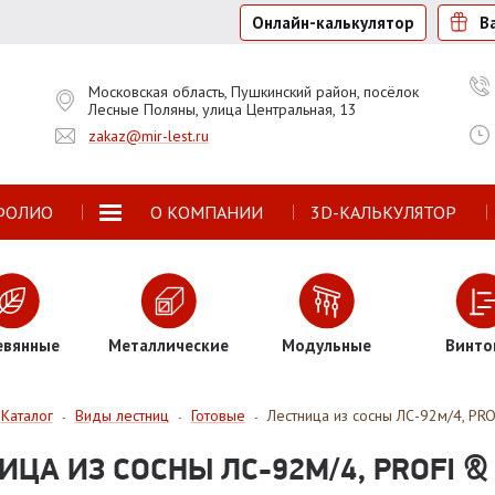
Онлайн-калькулятор
В
Московская область, Пушкинский район, посёлок
Лесные Поляны, улица Центральная, 13
zakaz@mir-lest.ru
ФОЛИО
О КОМПАНИИ
3D-КАЛЬКУЛЯТОР
евянные
Металлические
Модульные
Винто
Каталог
Виды лестниц
Готовые
Лестница из сосны ЛС-92м/4, PR
-
-
-
ИЦА ИЗ СОСНЫ ЛС-92М/4, PROFI &