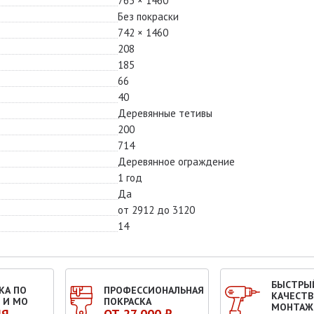
765 × 1460
Без покраски
742 × 1460
208
185
66
40
Деревянные тетивы
200
714
Деревянное ограждение
1 год
Да
от 2912 до 3120
14
БЫСТРЫ
КА ПО
ПРОФЕССИОНАЛЬНАЯ
КАЧЕСТ
 И МО
ПОКРАСКА
МОНТАЖ
НЯ
ОТ 27 000 ₽