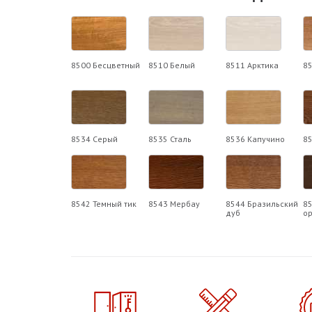
8500 Бесцветный
8510 Белый
8511 Арктика
8
8534 Серый
8535 Сталь
8536 Капучино
85
8542 Темный тик
8543 Мербау
8544 Бразильский
85
дуб
о