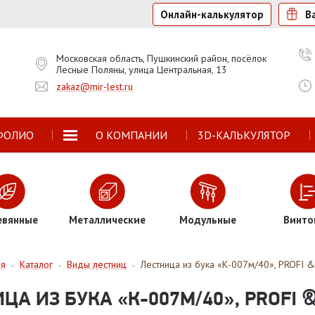
Онлайн-калькулятор
В
Московская область, Пушкинский район, посёлок
Лесные Поляны, улица Центральная, 13
zakaz@mir-lest.ru
ФОЛИО
О КОМПАНИИ
3D-КАЛЬКУЛЯТОР
евянные
Металлические
Модульные
Винто
ая
Каталог
Виды лестниц
Лестница из бука «К-007м/40», PROFI 
-
-
-
ЦА ИЗ БУКА «К-007М/40», PROFI 