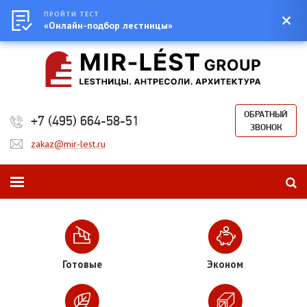
Город:
Москва
0
Онлайн-
Екатеринбург
ПРОЙТИ ТЕСТ
Казань
Новосибирск
Санкт-
Сумма:
0
калькулятор
Петербург
«Онлайн-подбор лестницы»
₽
ОБРАТНЫЙ
+7 (495) 664-58-51
ЗВОНОК
zakaz@mir-lest.ru
Готовые
Эконом