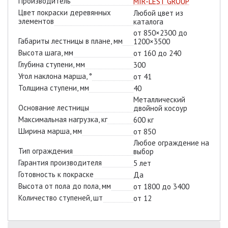
Производитель
MIR-LÉST GROUP
Цвет покраски деревянных
Любой цвет из
элементов
каталога
от 850×2300 до
Габариты лестницы в плане, мм
1200×3500
Высота шага, мм
от 160 до 240
Глубина ступени, мм
300
Угол наклона марша, °
от 41
Толщина ступени, мм
40
Металлический
Основание лестницы
двойной косоур
Максимальная нагрузка, кг
600 кг
Ширина марша, мм
от 850
Любое ограждение на
Тип ограждения
выбор
Гарантия производителя
5 лет
Готовность к покраске
Да
Высота от пола до пола, мм
от 1800 до 3400
Количество ступеней, шт
от 12