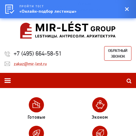
Город:
Москва
0
Онлайн-
Екатеринбург
ПРОЙТИ ТЕСТ
Казань
Новосибирск
Санкт-
Сумма:
0
калькулятор
Петербург
«Онлайн-подбор лестницы»
₽
ОБРАТНЫЙ
+7 (495) 664-58-51
ЗВОНОК
zakaz@mir-lest.ru
Готовые
Эконом