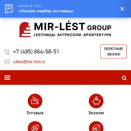
Город:
Москва
0
Онлайн-
Екатеринбург
ПРОЙТИ ТЕСТ
Казань
Новосибирск
Санкт-
Сумма:
0
калькулятор
Петербург
«Онлайн-подбор лестницы»
₽
ОБРАТНЫЙ
+7 (495) 664-58-51
ЗВОНОК
zakaz@mir-lest.ru
Готовые
Эконом