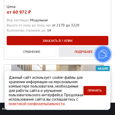
Цена:
от
60 972 ₽
Вид лестницы:
Модульная
Высота от пола до пола, мм:
от 2170 до 3220
Количество ступеней, шт:
14
ЗАКАЗАТЬ В 1 КЛИК
СРАВНЕНИЕ
ПОДРОБНЕЕ
АКЦИЯ
Данный сайт использует cookie-файлы для
хранения информации на персональном
компьютере пользователя, необходимые
для работы сайта и улучшения
ПРИНЯТЬ
пользовательского интерфейса. Продолжая
использование сайта, вы соглашаетесь с
политикой конфиденциальности
.
ВЫЗОВ ЗАМЕРЩИКА
ОБРАТНЫЙ ЗВОНОК