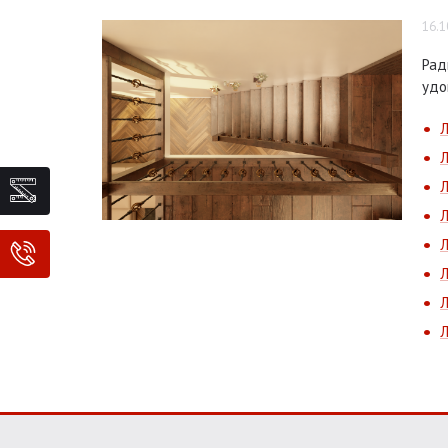
16.1
Рад
удо
Л
Л
Л
Л
Л
Л
Л
Л