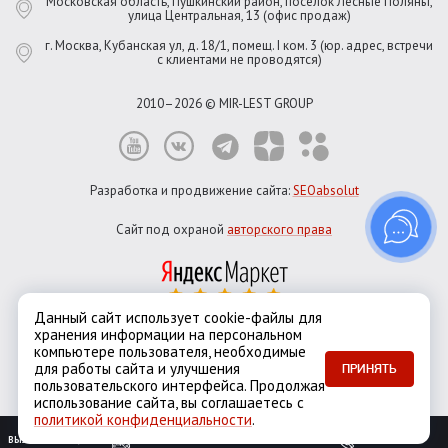
Московская область, Пушкинский район, посёлок Лесные Поляны,
улица Центральная, 13 (офис продаж)
г. Москва, Кубанская ул, д. 18/1, помещ. I ком. 3 (юр. адрес, встречи
с клиентами не проводятся)
2010–2026 © MIR-LEST GROUP
Разработка и продвижение сайта:
SEOabsolut
Сайт под охраной
авторского права
Данный сайт использует cookie-файлы для
хранения информации на персональном
Город:
Москва
компьютере пользователя, необходимые
Екатеринбург
Казань
Новосибирск
Санкт-Петербург
для работы сайта и улучшения
ПРИНЯТЬ
пользовательского интерфейса. Продолжая
использование сайта, вы соглашаетесь с
политикой конфиденциальности
.
ВЫЗОВ ЗАМЕРЩИКА
ОБРАТНЫЙ ЗВОНОК