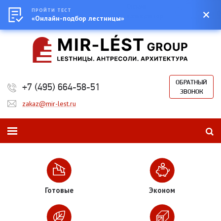
Город:
Москва
0
Онлайн-
Екатеринбург
ПРОЙТИ ТЕСТ
Казань
Новосибирск
Санкт-
Сумма:
0
калькулятор
Петербург
«Онлайн-подбор лестницы»
₽
ОБРАТНЫЙ
+7 (495) 664-58-51
ЗВОНОК
zakaz@mir-lest.ru
Готовые
Эконом