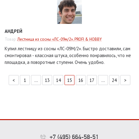
АНДРЕЙ
Товар:
Лестница из сосны «ЛС-09м/2», PROFI & HOBBY
Купил лестницу из сосны «ЛС-09М/2». Быстро доставили, сам
смонтировал - классная штука, особенно понравилось, что не
площадка, а поворотные ступени. Очень удобно.
<
1
...
13
14
15
16
17
...
24
>
+7 (495) 664-58-51