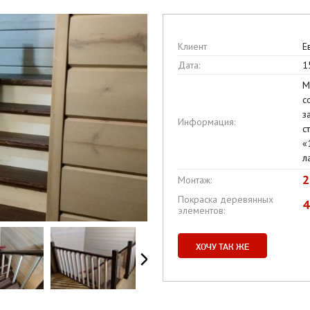
Клиент
Е
Дата:
1
М
с
з
Информация:
с
«
л
2
Монтаж:
Покраска деревянных
4
элементов:
ХОЧУ ТАК ЖЕ