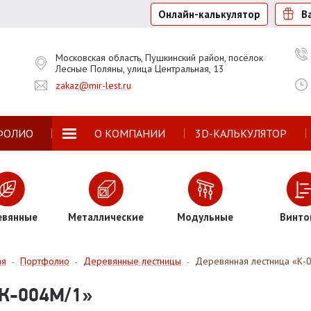
Онлайн-калькулятор
В
Московская область, Пушкинский район, посёлок
Лесные Поляны, улица Центральная, 13
zakaz@mir-lest.ru
ФОЛИО
О КОМПАНИИ
3D-КАЛЬКУЛЯТОР
евянные
Металлические
Модульные
Винто
ая
Портфолио
Деревянные лестницы
Деревянная лестница «К-
-
-
-
К-004М/1»