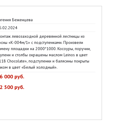
вгения Беженцева
5.02.2024
онтаж левозаходной деревянной лестницы из
осны «К-004м/1» с подступенками. Произвели
амену площадки на 2000*1000. Косоуры, поручни,
тупени и столбы окрашены маслом Leinos в цвет
118 Chocolate», подступенки и балясины покрыты
аком в цвет «Белый холодный».
6 000 руб.
2 500 руб.