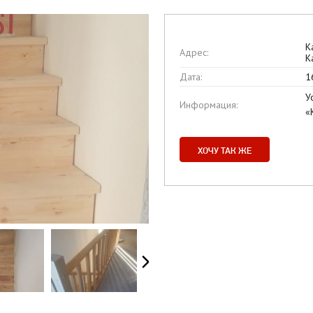
К
Адрес:
К
Дата:
1
У
Информация:
«
ХОЧУ ТАК ЖЕ