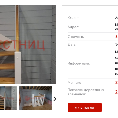
Клиент
А
М
Адрес:
о
5
Стоимость:
Дата:
1
М
с
ц
Информация:
ц
б
2
Монтаж:
Покраска деревянных
2
элементов:
ХОЧУ ТАК ЖЕ