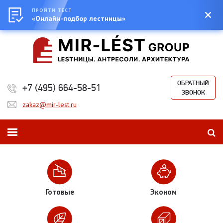
Город:
Москва
0
Онлайн-
Екатеринбург
ПРОЙТИ ТЕСТ
Казань
Новосибирск
Санкт-
Сумма:
0
калькулятор
Петербург
«Онлайн-подбор лестницы»
₽
ОБРАТНЫЙ
+7 (495) 664-58-51
ЗВОНОК
zakaz@mir-lest.ru
Готовые
Эконом