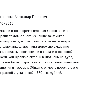
ононенко Александр Петрович
7.07.2010
егкая и в тоже время прочная лестница теперь
крашает дом одного из наших заказчиков.
есмотря на довольно внушительные размеры
еталлокаркаса, лестница довольно аккуратно
азместилась в помещении и стала его основной
зюминкой. Крепкие ступени выполнены из дуба,
оторые были покрашены в тон основного цветового
ешения интерьера. Общая стоимость проекта с его
окраской и установкой - 570 тыс. рублей.