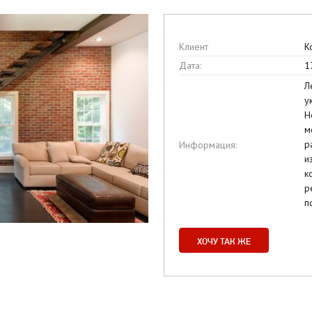
Клиент
К
Дата:
1
Л
у
Н
м
р
Информация:
и
к
р
п
ХОЧУ ТАК ЖЕ