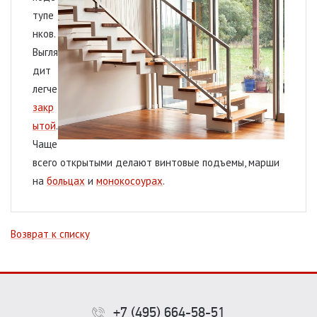
тупе
нков.
Выгля
дит
легче
закр
ытой
.
Чаще
всего открытыми делают винтовые подъемы, марши
на
больцах
и
монокосоурах
.
Возврат к списку
+7 (495) 664-58-51