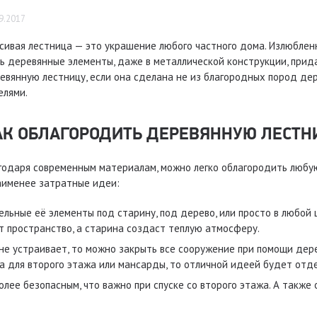
9.2017
сивая лестница — это украшение любого частного дома. Излюблен
ь деревянные элементы, даже в металлической конструкции, при
евянную лестницу, если она сделана не из благородных пород дер
елями.
АК ОБЛАГОРОДИТЬ ДЕРЕВЯННУЮ ЛЕСТНИ
годаря современным материалам, можно легко облагородить любу
аименее затратные идеи:
льные её элементы под старину, под дерево, или просто в любой ц
ит пространство, а старина создаст теплую атмосферу.
 не устраивает, то можно закрыть все сооружение при помощи дер
а для второго этажа или мансарды, то отличной идеей будет отд
лее безопасным, что важно при спуске со второго этажа. А также