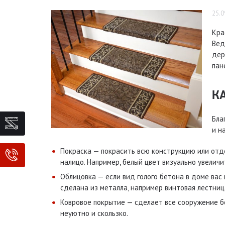
25.0
Кра
Вед
дер
пан
К
Бла
и н
Покраска — покрасить всю конструкцию или отде
налицо. Например, белый цвет визуально увелич
Облицовка — если вид голого бетона в доме вас
сделана из металла, например винтовая лестниц
Ковровое покрытие — сделает все сооружение бо
неуютно и скользко.