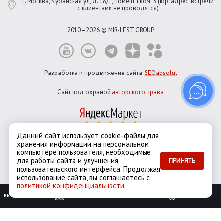
г. Москва, Кубанская ул, д. 18/1, помещ. I ком. 3 (юр. адрес, встречи
с клиентами не проводятся)
2010–2026 © MIR-LEST GROUP
Разработка и продвижение сайта:
SEOabsolut
Сайт под охраной
авторского права
Данный сайт использует cookie-файлы для
хранения информации на персональном
Город:
Москва
компьютере пользователя, необходимые
Екатеринбург
Казань
Новосибирск
Санкт-Петербург
для работы сайта и улучшения
ПРИНЯТЬ
пользовательского интерфейса. Продолжая
использование сайта, вы соглашаетесь с
политикой конфиденциальности
.
ВЫЗОВ ЗАМЕРЩИКА
ОБРАТНЫЙ ЗВОНОК
При выполнении скрипта возникла ошибка. Включить расширенный
вывод ошибок можно в файле настроек
.settings.php