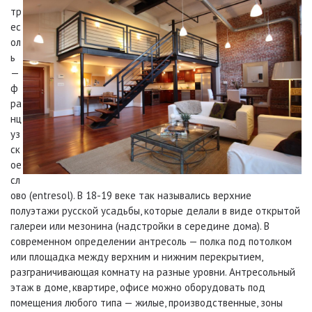
тр
ес
ол
ь
—
ф
ра
нц
уз
ск
ое
сл
ово (entresol). В 18-19 веке так назывались верхние
полуэтажи русской усадьбы, которые делали в виде открытой
галереи или мезонина (надстройки в середине дома). В
современном определении антресоль — полка под потолком
или площадка между верхним и нижним перекрытием,
разграничивающая комнату на разные уровни. Антресольный
этаж в доме, квартире, офисе можно оборудовать под
помещения любого типа — жилые, производственные, зоны