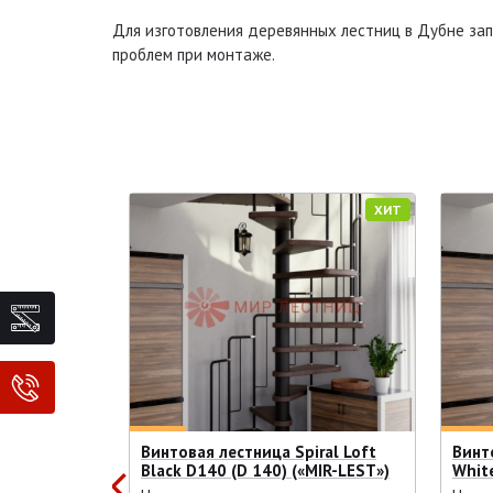
Для изготовления деревянных лестниц в Дубне зап
проблем при монтаже.
ХИТ
ХИТ
ral Black
Винтовая лестница Spiral Loft
Винто
EST»)
Black D140 (D 140) («MIR-LEST»)
Whit