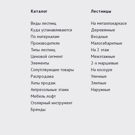
Каталог
Лестницы
Виды лестниц
На металлокаркасе
Куда устанавливаются
Деревянные
По материалам
Входные
Производители
Малогабаритные
Типы лестниц
На 2 этаж
Ценовой сегмент
Межэтажные
Элементы
2-х маршевые
Сопутствующие товары
На косоуре
Распродажа
Уличные
Хиты продаж
Элитные
Антресольные этажи
Наружные
Мебель лофт
Столярный инструмент
Бренды