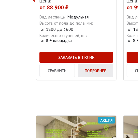
Цена:
Цена
от
88 900 ₽
от
9
я
Вид лестницы:
Модульная
Вид л
мм:
Высота от пола до пола, мм:
Высот
от 1800 до 3600
от 1
Количество ступеней, шт:
Колич
от 8 + площадка
от 8
КЛИК
ЗАКАЗАТЬ В 1 КЛИК
ОДРОБНЕЕ
СРАВНИТЬ
ПОДРОБНЕЕ
С
АКЦИЯ
АКЦИЯ