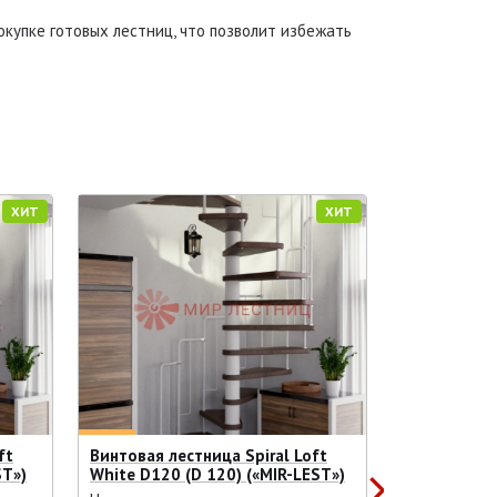
купке готовых лестниц, что позволит избежать
ХИТ
ХИТ
ft
Винтовая лестница Spiral Loft
ST»)
White D120 (D 120) («MIR-LEST»)