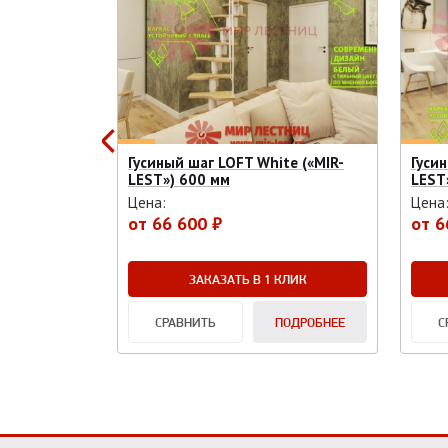
iral White
Гусиный шаг LOFT White («MIR-
Гусин
LEST») 600 мм
LEST
Цена:
Цена
от
66 600 ₽
от
6
КЛИК
ЗАКАЗАТЬ В 1 КЛИК
ОДРОБНЕЕ
СРАВНИТЬ
ПОДРОБНЕЕ
С