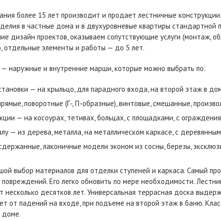
ания более 15 лет производит и продает лестничные конструкции
зделия в частные дома и в двухуровневые квартиры стандартной п
ие дизайн проектов, оказываем сопутствующие услуги (монтаж, обл
, отдельные элементы и работы — до 5 лет.
 — наружные и внутренние марши, которые можно выбрать по:
становки — на крыльцо, для парадного входа, на второй этаж в доме,
прямые, поворотные (Г-, П-образные), винтовые, смешанные, произво
кции — на косоурах, тетивах, больцах, с площадками, с ограждени
лу — из дерева, металла, на металлическом каркасе, с деревянным
сдержанные, лаконичные модели эконом из сосны, березы, эксклюз
ьшой выбор материалов для отделки ступеней и каркаса. Самый пр
повреждений. Его легко обновить по мере необходимости. Лестни
жат несколько десятков лет. Универсальная террасная доска выде
ет от падений на входе, при подъеме на второй этаж в баню. Кла
 доме.