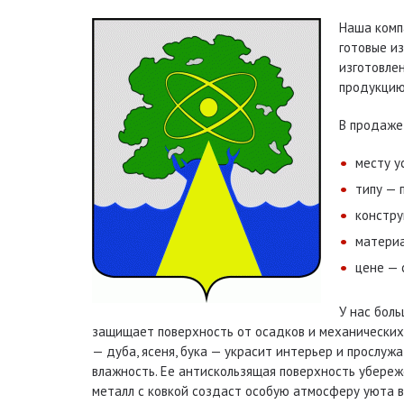
Наша комп
готовые и
изготовлен
продукцию
В продаже
месту у
типу — 
констру
материа
цене — 
У нас бол
защищает поверхность от осадков и механических 
— дуба, ясеня, бука — украсит интерьер и прослу
влажность. Ее антискользящая поверхность убереж
металл с ковкой создаст особую атмосферу уюта в