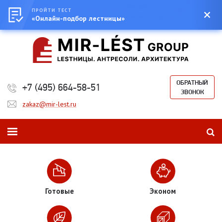
Город:
Москва
0
Онлайн-
Екатеринбург
ПРОЙТИ ТЕСТ
Казань
Новосибирск
Санкт-
Сумма:
0
калькулятор
Петербург
«Онлайн-подбор лестницы»
₽
ОБРАТНЫЙ
+7 (495) 664-58-51
ЗВОНОК
zakaz@mir-lest.ru
Готовые
Эконом