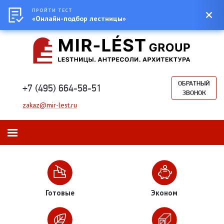
Город:
Москва
0
Онлайн-
Екатеринбург
ПРОЙТИ ТЕСТ
Казань
Новосибирск
Санкт-
Сумма:
0
калькулятор
Петербург
«Онлайн-подбор лестницы»
₽
ОБРАТНЫЙ
+7 (495) 664-58-51
ЗВОНОК
zakaz@mir-lest.ru
Готовые
Эконом