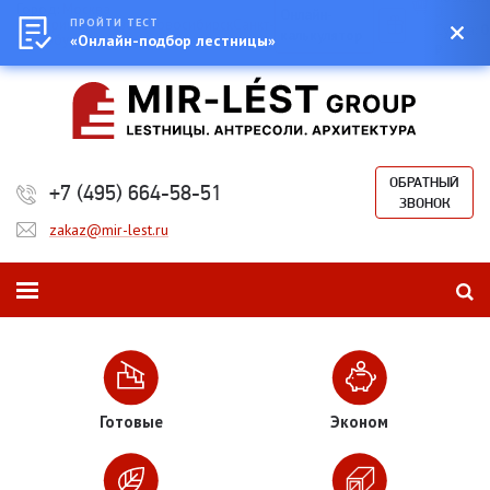
Город:
Москва
0
Онлайн-
Екатеринбург
ПРОЙТИ ТЕСТ
Казань
Новосибирск
Санкт-
Сумма:
0
калькулятор
Петербург
«Онлайн-подбор лестницы»
₽
ОБРАТНЫЙ
+7 (495) 664-58-51
ЗВОНОК
zakaz@mir-lest.ru
Готовые
Эконом