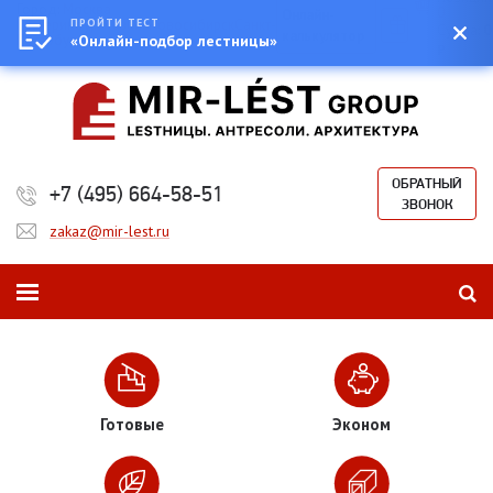
Город:
Москва
0
Онлайн-
Екатеринбург
ПРОЙТИ ТЕСТ
Казань
Новосибирск
Санкт-
Сумма:
0
калькулятор
Петербург
«Онлайн-подбор лестницы»
₽
ОБРАТНЫЙ
+7 (495) 664-58-51
ЗВОНОК
zakaz@mir-lest.ru
Готовые
Эконом