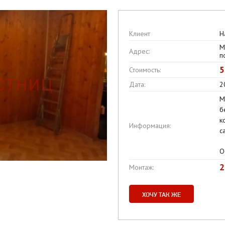
Клиент
Н
М
Адрес:
п
5
Стоимость:
Дата:
2
М
б
к
Информация:
с
О
2
Монтаж:
ХОЧУ ТАК ЖЕ