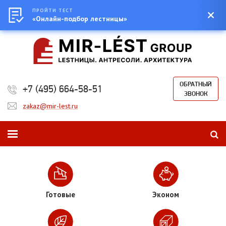
Город:
Москва
0
Онлайн-
Екатеринбург
ПРОЙТИ ТЕСТ
Казань
Новосибирск
Санкт-
Сумма:
0
калькулятор
Петербург
«Онлайн-подбор лестницы»
₽
ОБРАТНЫЙ
+7 (495) 664-58-51
ЗВОНОК
zakaz@mir-lest.ru
Готовые
Эконом