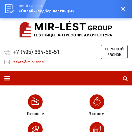
Город:
Москва
0
Онлайн-
Екатеринбург
ПРОЙТИ ТЕСТ
Казань
Новосибирск
Санкт-
Сумма:
0
калькулятор
Петербург
«Онлайн-подбор лестницы»
₽
ОБРАТНЫЙ
+7 (495) 664-58-51
ЗВОНОК
zakaz@mir-lest.ru
Готовые
Эконом