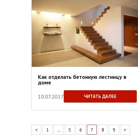
Как отделать бетонную лестницу в
доме
10.07.2017
ЧИТАТЬ ДАЛЕЕ
<
1
...
5
6
7
8
9
>